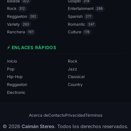
Balada
Gospel
322
314
Rock
Entertainment
312
288
Reggaeton
Spanish
282
277
Variety
Romantic
263
247
Ranchera
Culture
197
178
⚡ ENLACES RÁPIDOS
Inicio
Rock
Pop
Jazz
Hip-Hop
Classical
Reggaeton
Country
Electronic
Acerca de
Contacto
Privacidad
Términos
© 2026
Caimán Stereo
. Todos los derechos reservados.