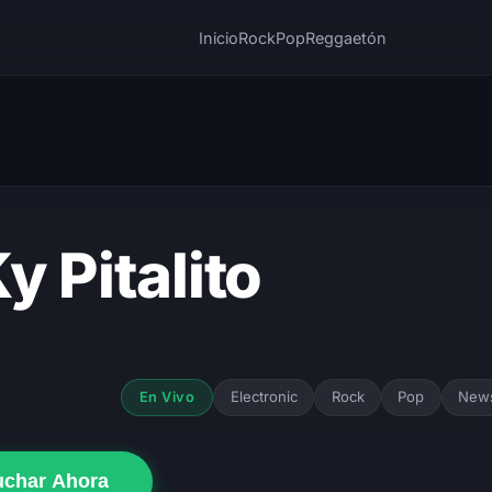
Inicio
Rock
Pop
Reggaetón
y Pitalito
Electronic
Rock
Pop
New
En Vivo
uchar Ahora