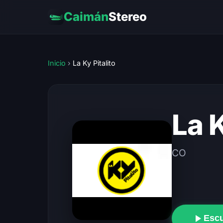
Caimán
Stereo
Inicio
›
La Ky Pitalito
La K
CO
Esc