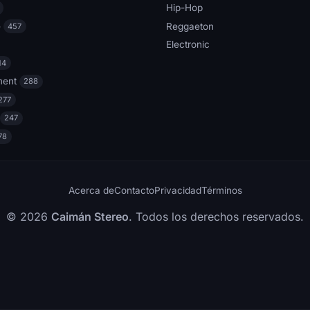
Hip-Hop
e
Reggaeton
457
Electronic
14
ment
288
277
247
78
Acerca de
Contacto
Privacidad
Términos
© 2026
Caimán Stereo
. Todos los derechos reservados.