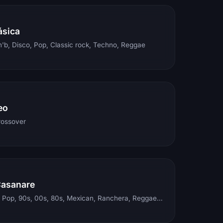
ásica
'b, Disco, Pop, Classic rock, Techno, Reggae
eo
rossover
Casanare
Electronic, Rock, Pop, 90s, 00s, 80s, Mexican, Ranchera, Reggaeton, Instrumental, Salsa, Merengue, Tropical, Romantic, Vallenato, Llanera