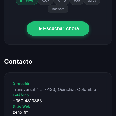
Rock
R'n'b
Pop
Salsa
En Vivo
Bachata
Escuchar Ahora
Contacto
Dirección
Transversal 4 # 7-123, Quinchía, Colombia
Teléfono
+350 4813363
Sitio Web
zeno.fm