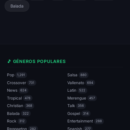
Balada
🎵 GÉNEROS POPULARES
Pop
Salsa
1,291
880
Crossover
Vallenato
731
694
News
Latin
624
522
Tropical
Merengue
478
457
Christian
Talk
368
356
Balada
Gospel
322
314
Rock
Entertainment
312
288
Reggaeton
Spanish
282
277