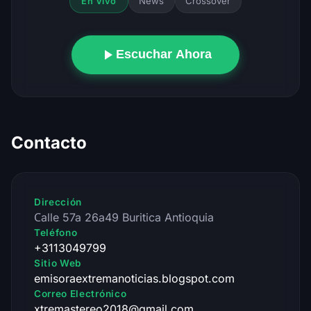
News
Crossover
En Vivo
Escuchar Ahora
Contacto
Dirección
Сalle 57a 26a49 Buritica Antioquia
Teléfono
+3113049799
Sitio Web
emisoraextremanoticias.blogspot.com
Correo Electrónico
xtremastereo2018@gmail.com