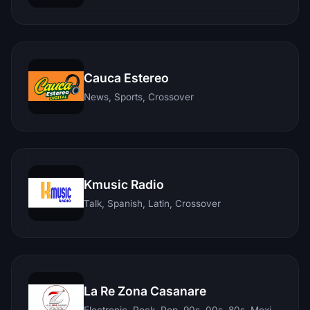
Cauca Estereo
News, Sports, Crossover
Kmusic Radio
Talk, Spanish, Latin, Crossover
La Re Zona Casanare
Electronic, Rock, Pop, 90s, 00s, 80s, Mexican, Ranchera, Reggaeton, Instrumental, Salsa, Merengue, Tropical, Romantic, Vallenato, Llanera