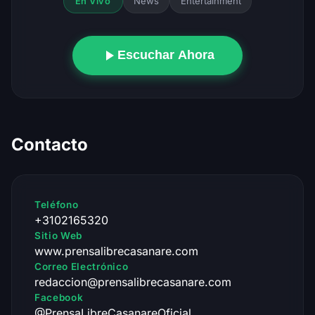
News
Entertainment
En Vivo
Escuchar Ahora
Contacto
Teléfono
+3102165320
Sitio Web
www.prensalibrecasanare.com
Correo Electrónico
redaccion@prensalibrecasanare.com
Facebook
@PrensaLibreCasanareOficial