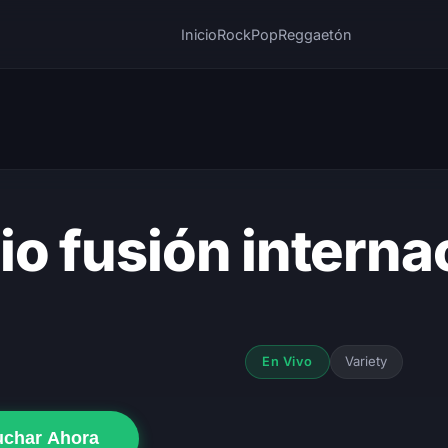
Inicio
Rock
Pop
Reggaetón
io fusión interna
Variety
En Vivo
uchar Ahora