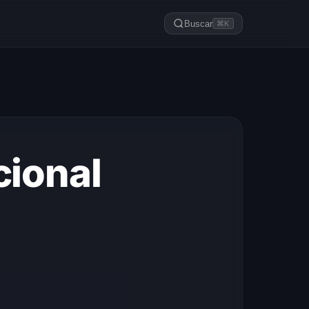
Buscar
⌘K
cional