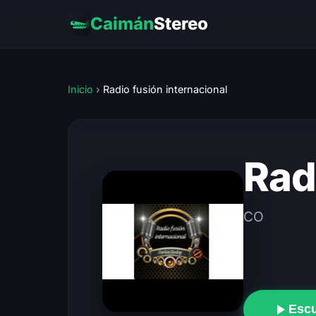
Caimán
Stereo
Inicio
›
Radio fusión internacional
Rad
CO
Esc