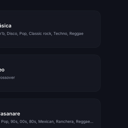
ásica
'b, Disco, Pop, Classic rock, Techno, Reggae
eo
rossover
Casanare
Electronic, Rock, Pop, 90s, 00s, 80s, Mexican, Ranchera, Reggaeton, Instrumental, Salsa, Merengue, Tropical, Romantic, Vallenato, Llanera