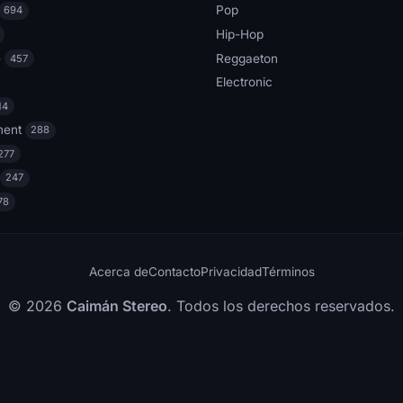
Pop
694
Hip-Hop
e
Reggaeton
457
Electronic
14
ment
288
277
247
78
Acerca de
Contacto
Privacidad
Términos
© 2026
Caimán Stereo
. Todos los derechos reservados.