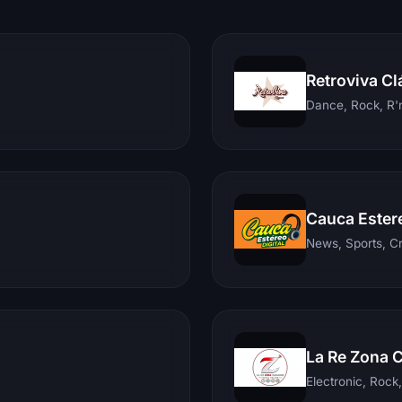
Retroviva Cl
Dance, Rock, R'n
Cauca Ester
News, Sports, C
La Re Zona 