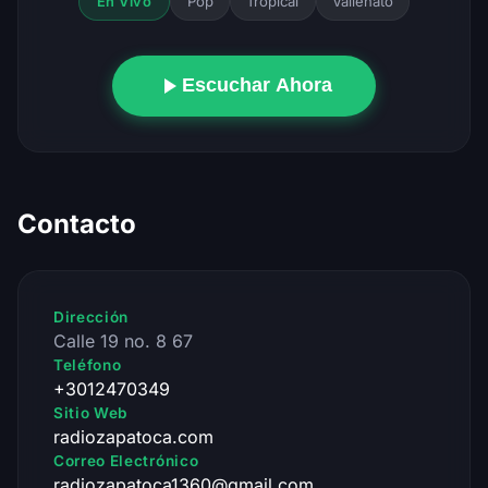
Pop
Tropical
Vallenato
En Vivo
Escuchar Ahora
Contacto
Dirección
Calle 19 no. 8 67
Teléfono
+3012470349
Sitio Web
radiozapatoca.com
Correo Electrónico
radiozapatoca1360@gmail.com