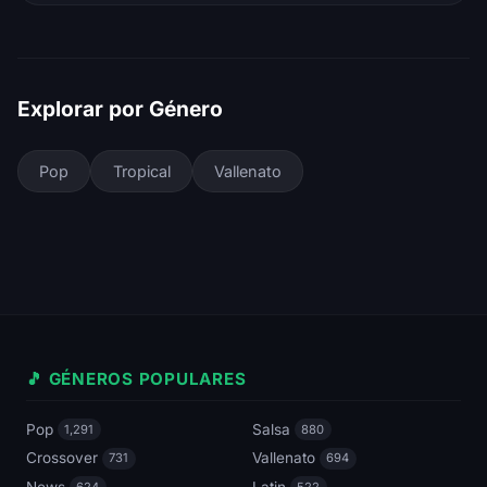
Explorar por Género
Pop
Tropical
Vallenato
🎵 GÉNEROS POPULARES
Pop
Salsa
1,291
880
Crossover
Vallenato
731
694
News
Latin
624
522