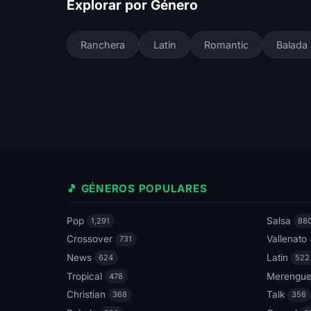
Explorar por Género
Ranchera
Latin
Romantic
Balada
🎵 GÉNEROS POPULARES
Pop
Salsa
1,291
88
Crossover
Vallenato
731
News
Latin
624
522
Tropical
Merengu
478
Christian
Talk
368
356