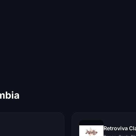
mbia
Retroviva Cl