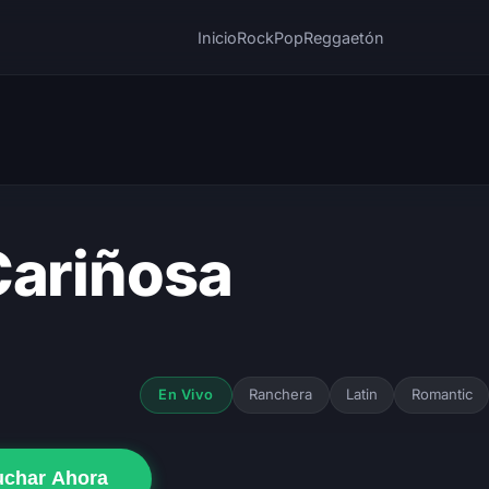
Inicio
Rock
Pop
Reggaetón
Cariñosa
Ranchera
Latin
Romantic
En Vivo
uchar Ahora