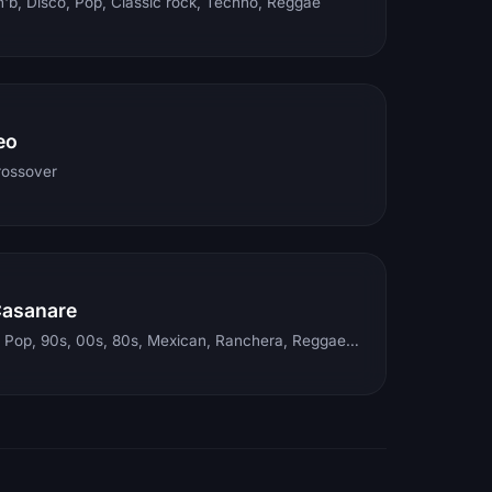
'b, Disco, Pop, Classic rock, Techno, Reggae
eo
rossover
Casanare
Electronic, Rock, Pop, 90s, 00s, 80s, Mexican, Ranchera, Reggaeton, Instrumental, Salsa, Merengue, Tropical, Romantic, Vallenato, Llanera