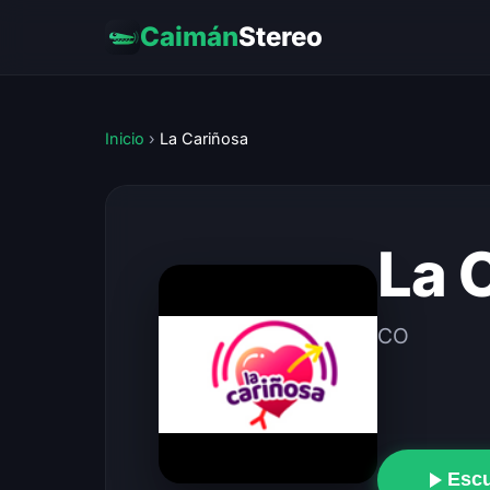
Caimán
Stereo
Inicio
›
La Cariñosa
La 
CO
Esc