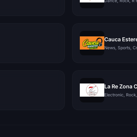
Dance, Rock, R'n
Cauca Ester
News, Sports, C
La Re Zona 