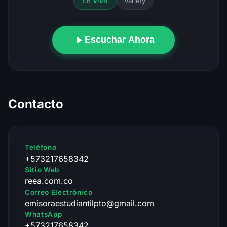
Variety
En Vivo
Escuchar Ahora
Contacto
Teléfono
+573217658342
Sitio Web
reea.com.co
Correo Electrónico
emisoraestudiantilpto@gmail.com
WhatsApp
+573217658342