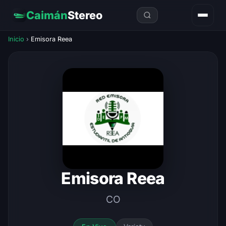
Caimán
Stereo
Inicio
›
Emisora Reea
Emisora Reea
CO