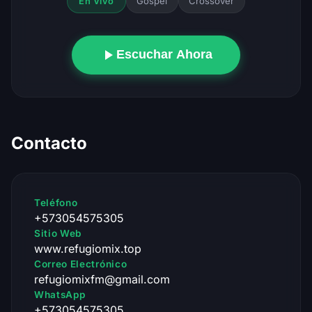
Gospel
Crossover
En Vivo
Escuchar Ahora
Contacto
Teléfono
+573054575305
Sitio Web
www.refugiomix.top
Correo Electrónico
refugiomixfm@gmail.com
WhatsApp
+573054575305