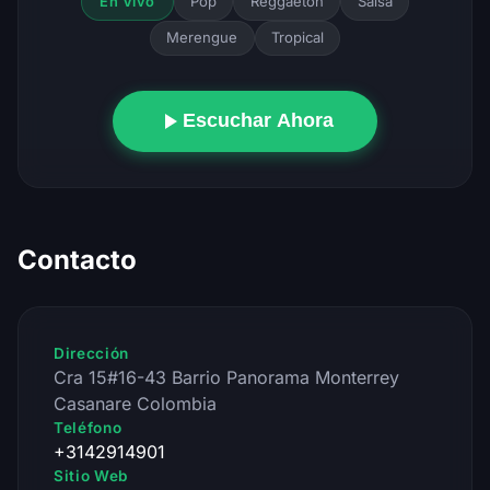
Pop
Reggaeton
Salsa
En Vivo
Merengue
Tropical
Escuchar Ahora
Contacto
Dirección
Cra 15#16-43 Barrio Panorama Monterrey
Casanare Colombia
Teléfono
+3142914901
Sitio Web