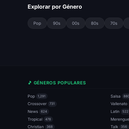
Explorar por Género
Pop
90s
00s
80s
70s
🎵 GÉNEROS POPULARES
Pop
Salsa
1,291
88
Crossover
Vallenato
731
News
Latin
624
522
Tropical
Merengu
478
Christian
Talk
368
356