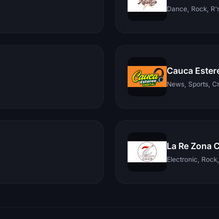
Dance, Rock, R'n
Cauca Ester
News, Sports, C
La Re Zona 