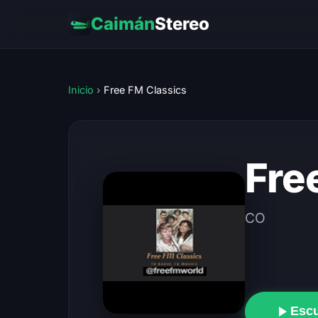
Caimán
Stereo
Inicio
›
Free FM Classics
Fre
CO
Esc