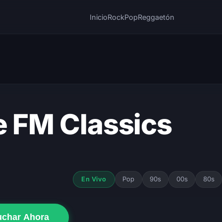
Inicio
Rock
Pop
Reggaetón
e FM Classics
Pop
90s
00s
80s
En Vivo
uchar Ahora