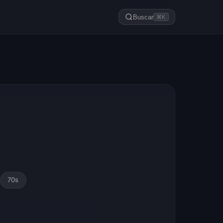
Buscar
⌘K
70s