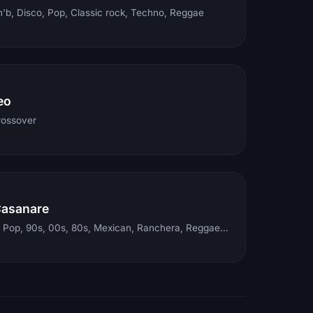
'b, Disco, Pop, Classic rock, Techno, Reggae
eo
rossover
Casanare
Electronic, Rock, Pop, 90s, 00s, 80s, Mexican, Ranchera, Reggaeton, Instrumental, Salsa, Merengue, Tropical, Romantic, Vallenato, Llanera