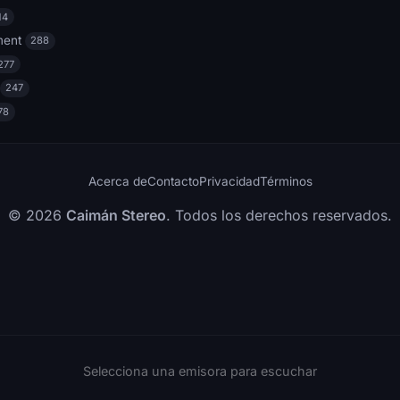
14
ment
288
277
247
78
Acerca de
Contacto
Privacidad
Términos
© 2026
Caimán Stereo
. Todos los derechos reservados.
Selecciona una emisora para escuchar