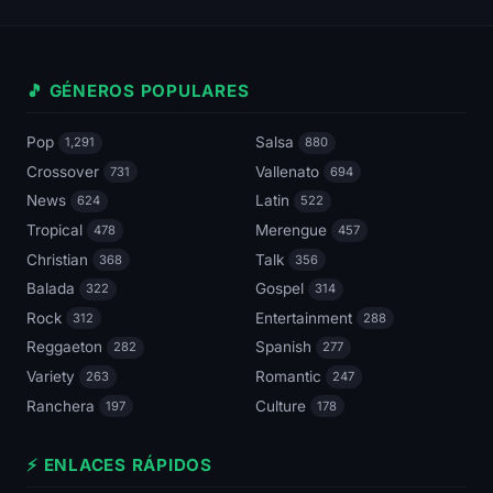
🎵 GÉNEROS POPULARES
Pop
Salsa
1,291
880
Crossover
Vallenato
731
694
News
Latin
624
522
Tropical
Merengue
478
457
Christian
Talk
368
356
Balada
Gospel
322
314
Rock
Entertainment
312
288
Reggaeton
Spanish
282
277
Variety
Romantic
263
247
Ranchera
Culture
197
178
⚡ ENLACES RÁPIDOS