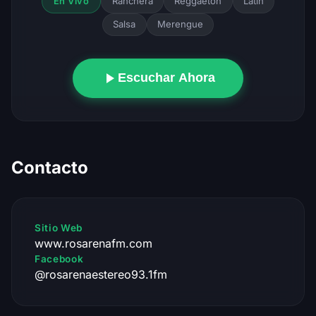
Ranchera
Reggaeton
Latin
En Vivo
Salsa
Merengue
Escuchar Ahora
Contacto
Sitio Web
www.rosarenafm.com
Facebook
@rosarenaestereo93.1fm