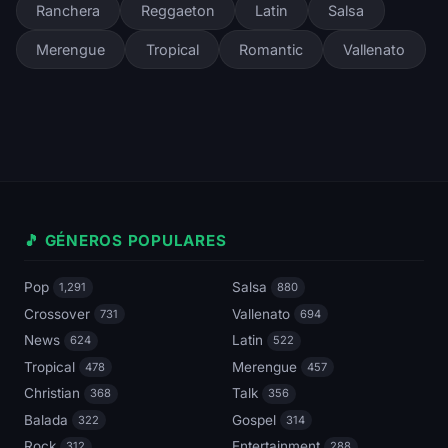
Ranchera
Reggaeton
Latin
Salsa
Merengue
Tropical
Romantic
Vallenato
🎵 GÉNEROS POPULARES
Pop
Salsa
1,291
880
Crossover
Vallenato
731
694
News
Latin
624
522
Tropical
Merengue
478
457
Christian
Talk
368
356
Balada
Gospel
322
314
Rock
Entertainment
312
288