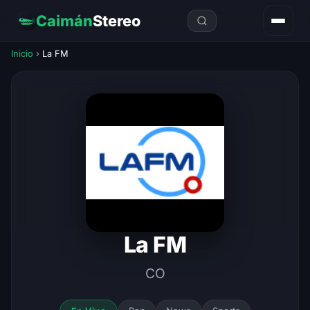
Caimán
Stereo
Inicio
›
La FM
La FM
CO