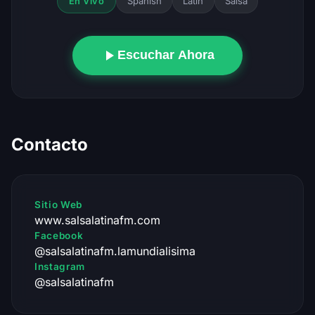
Spanish
Latin
Salsa
En Vivo
Escuchar Ahora
Contacto
Sitio Web
www.salsalatinafm.com
Facebook
@salsalatinafm.lamundialisima
Instagram
@salsalatinafm