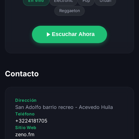
Electronic
Pop
Urban
En Vivo
Reggaeton
Escuchar Ahora
Contacto
Dirección
San Adolfo barrio recreo - Acevedo Huila
Teléfono
+3224181705
Sitio Web
zeno.fm