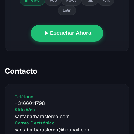
Pop
News
Talk
Folk
En Vivo
Latin
Escuchar Ahora
Contacto
Teléfono
+3166011798
Sitio Web
santabarbarastereo.com
Correo Electrónico
santabarbarastereo@hotmail.com