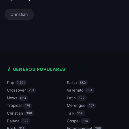
Christian
🎵 GÉNEROS POPULARES
Pop
Salsa
1,291
880
Crossover
Vallenato
731
694
News
Latin
624
522
Tropical
Merengue
478
457
Christian
Talk
368
356
Balada
Gospel
322
314
Rock
Entertainment
312
288