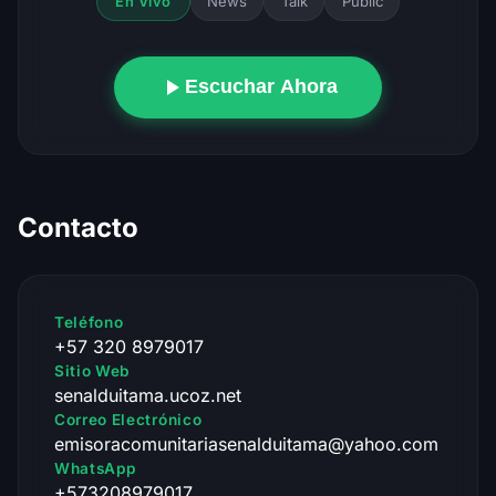
News
Talk
Public
En Vivo
Escuchar Ahora
Contacto
Teléfono
+57 320 8979017
Sitio Web
senalduitama.ucoz.net
Correo Electrónico
emisoracomunitariasenalduitama@yahoo.com
WhatsApp
+573208979017