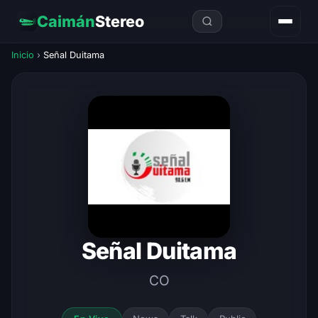
Caimán
Stereo
Inicio
›
Señal Duitama
Señal Duitama
CO