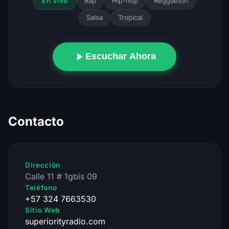
Rap
Hip-hop
Reggaeton
En Vivo
Salsa
Tropical
Escuchar Ahora
Contacto
Dirección
Calle 11 # 1gbis 09
Teléfono
+57 324 7663530
Sitio Web
superiorityradio.com