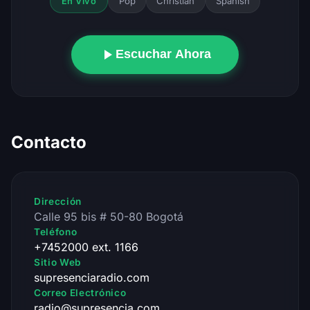
Pop
Christian
Spanish
En Vivo
Escuchar Ahora
Contacto
Dirección
Calle 95 bis # 50-80 Bogotá
Teléfono
+7452000 ext. 1166
Sitio Web
supresenciaradio.com
Correo Electrónico
radio@supresencia.com