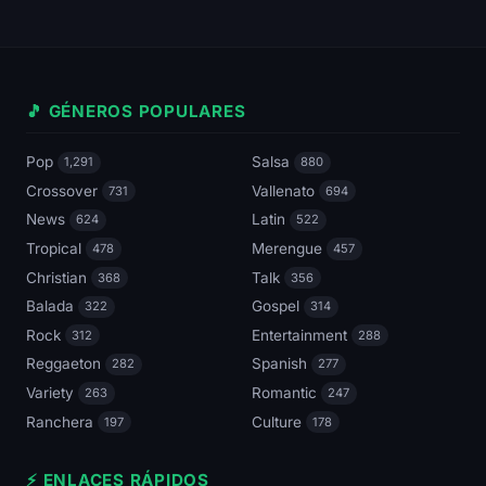
🎵 GÉNEROS POPULARES
Pop
Salsa
1,291
880
Crossover
Vallenato
731
694
News
Latin
624
522
Tropical
Merengue
478
457
Christian
Talk
368
356
Balada
Gospel
322
314
Rock
Entertainment
312
288
Reggaeton
Spanish
282
277
Variety
Romantic
263
247
Ranchera
Culture
197
178
⚡ ENLACES RÁPIDOS