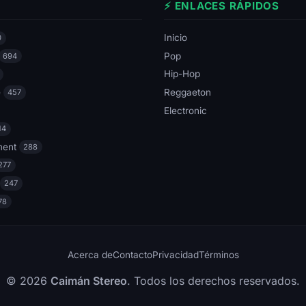
⚡ ENLACES RÁPIDOS
Inicio
0
Pop
694
Hip-Hop
e
Reggaeton
457
Electronic
14
ment
288
277
247
78
Acerca de
Contacto
Privacidad
Términos
© 2026
Caimán Stereo
. Todos los derechos reservados.