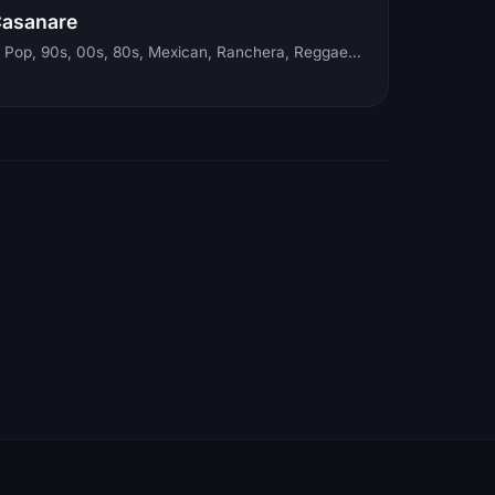
Casanare
Electronic, Rock, Pop, 90s, 00s, 80s, Mexican, Ranchera, Reggaeton, Instrumental, Salsa, Merengue, Tropical, Romantic, Vallenato, Llanera