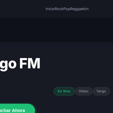
Inicio
Rock
Pop
Reggaetón
go FM
Oldies
Tango
En Vivo
uchar Ahora