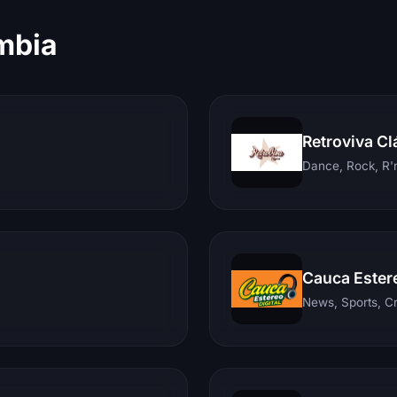
mbia
Retroviva Cl
Dance, Rock, R'n
Cauca Ester
News, Sports, C