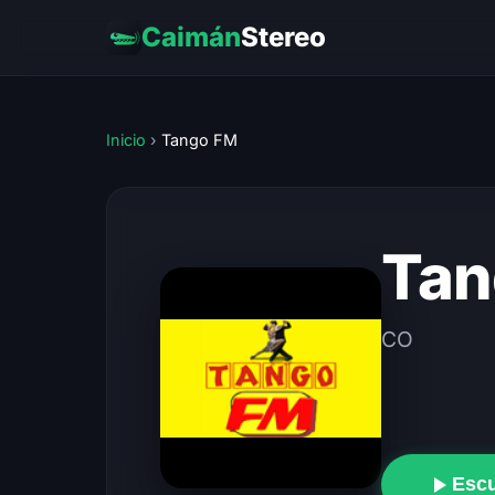
Caimán
Stereo
Inicio
›
Tango FM
Tan
CO
Esc