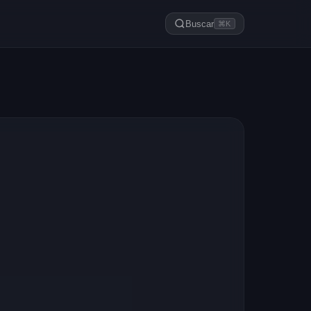
Buscar
⌘K