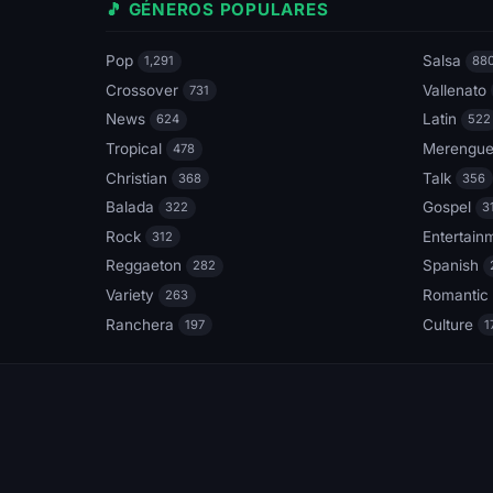
🎵 GÉNEROS POPULARES
Pop
Salsa
1,291
88
Crossover
Vallenato
731
News
Latin
624
522
Tropical
Merengu
478
Christian
Talk
368
356
Balada
Gospel
322
3
Rock
Entertain
312
Reggaeton
Spanish
282
Variety
Romantic
263
Ranchera
Culture
197
1