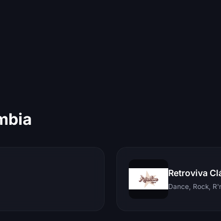
mbia
Retroviva Cl
Dance, Rock, R'n