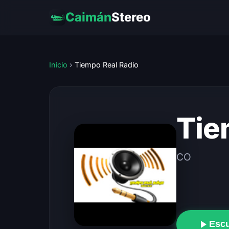
Caimán
Stereo
Inicio
›
Tiempo Real Radio
Tie
CO
Esc