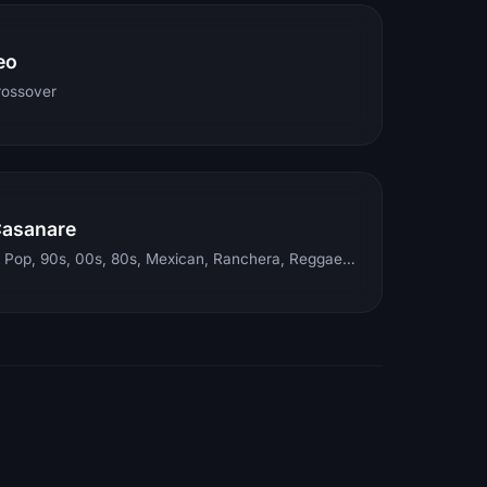
eo
rossover
Casanare
Electronic, Rock, Pop, 90s, 00s, 80s, Mexican, Ranchera, Reggaeton, Instrumental, Salsa, Merengue, Tropical, Romantic, Vallenato, Llanera