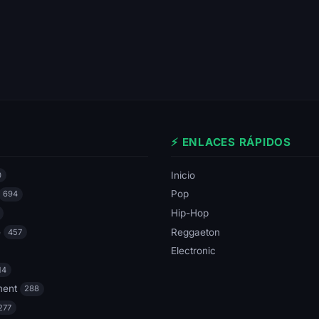
⚡ ENLACES RÁPIDOS
Inicio
0
Pop
694
Hip-Hop
e
Reggaeton
457
Electronic
14
ment
288
277