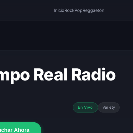
Inicio
Rock
Pop
Reggaetón
mpo Real Radio
Variety
En Vivo
uchar Ahora