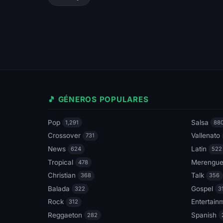
🎵 GÉNEROS POPULARES
Pop
Salsa
1,291
88
Crossover
Vallenato
731
News
Latin
624
522
Tropical
Merengu
478
Christian
Talk
368
356
Balada
Gospel
322
3
Rock
Entertain
312
Reggaeton
Spanish
282