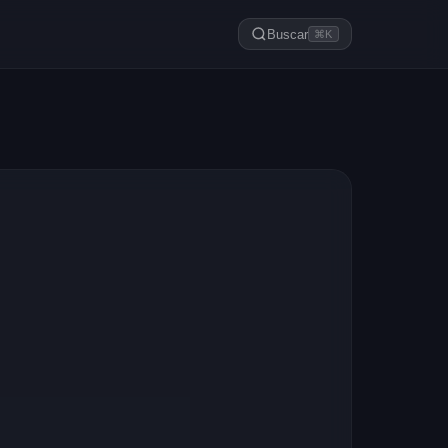
Buscar
⌘K