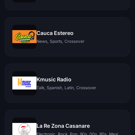
Cauca Estereo
News, Sports, Crossover
Kmusic Radio
Talk, Spanish, Latin, Crossover
La Re Zona Casanare
Electronic, Rock, Pop, 90s, 00s, 80s, Mexican, Ranchera, Reggaeton, Instrumental, Salsa, Merengue, Tropical, Romantic, Vallenato, Llanera