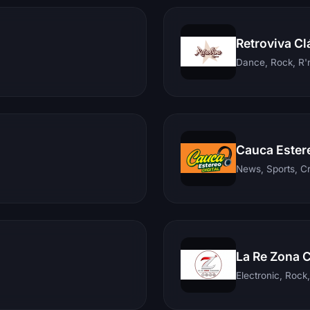
Retroviva Cl
Dance, Rock, R'n
Cauca Ester
News, Sports, C
La Re Zona 