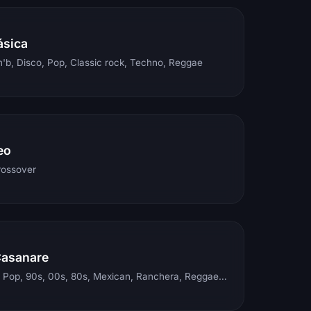
ásica
'b, Disco, Pop, Classic rock, Techno, Reggae
eo
rossover
Casanare
Electronic, Rock, Pop, 90s, 00s, 80s, Mexican, Ranchera, Reggaeton, Instrumental, Salsa, Merengue, Tropical, Romantic, Vallenato, Llanera