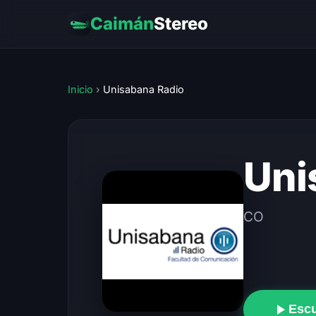
Caimán
Stereo
Inicio
›
Unisabana Radio
Uni
CO
Esc