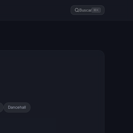
Buscar
⌘K
Dancehall