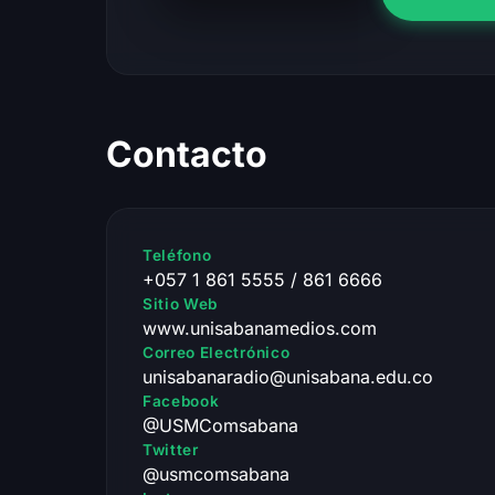
Contacto
Teléfono
+057 1 861 5555 / 861 6666
Sitio Web
www.unisabanamedios.com
Correo Electrónico
unisabanaradio@unisabana.edu.co
Facebook
@USMComsabana
Twitter
@usmcomsabana