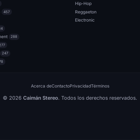
Hip-Hop
e
Reggaeton
457
Electronic
14
ment
288
277
247
78
Acerca de
Contacto
Privacidad
Términos
© 2026
Caimán Stereo
. Todos los derechos reservados.