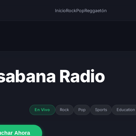
Inicio
Rock
Pop
Reggaetón
sabana Radio
Rock
Pop
Sports
Education
En Vivo
uchar Ahora