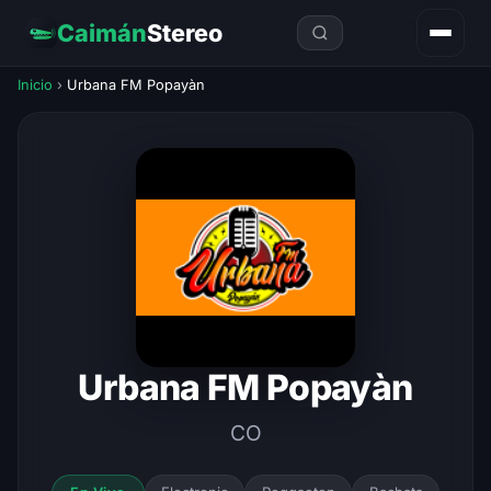
Caimán
Stereo
Inicio
›
Urbana FM Popayàn
Urbana FM Popayàn
CO