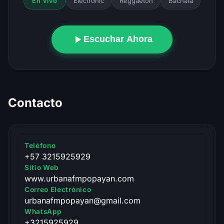
Electronic
Reggaeton
Bachata
En Vivo
Escuchar Ahora
Contacto
Teléfono
+57 3215925929
Sitio Web
www.urbanafmpopayan.com
Correo Electrónico
urbanafmpopayan@gmail.com
WhatsApp
+3215925929