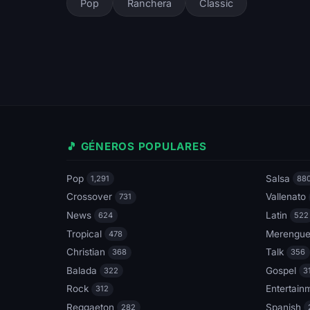
Pop
Ranchera
Classic
🎵 GÉNEROS POPULARES
Pop
Salsa
1,291
88
Crossover
Vallenato
731
News
Latin
624
522
Tropical
Merengu
478
Christian
Talk
368
356
Balada
Gospel
322
3
Rock
Entertain
312
Reggaeton
Spanish
282