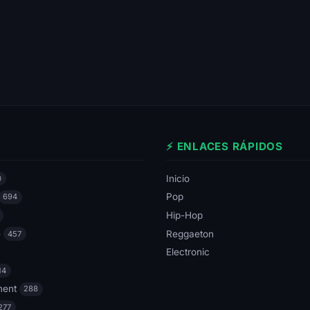
⚡ ENLACES RÁPIDOS
Inicio
0
Pop
694
Hip-Hop
e
Reggaeton
457
Electronic
14
ment
288
277