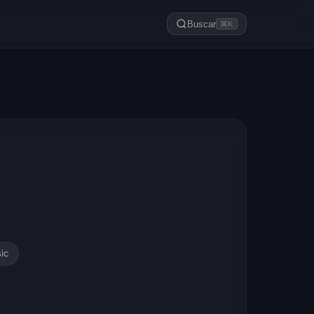
Buscar
⌘K
ic