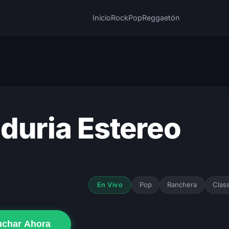
Inicio
Rock
Pop
Reggaetón
duria Estereo
Pop
Ranchera
Class
En Vivo
uchar Ahora