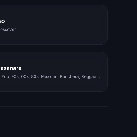
eo
rossover
Casanare
Electronic, Rock, Pop, 90s, 00s, 80s, Mexican, Ranchera, Reggaeton, Instrumental, Salsa, Merengue, Tropical, Romantic, Vallenato, Llanera