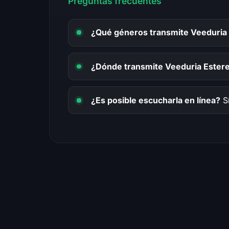
Preguntas frecuentes
¿Qué géneros transmite Veeduria
¿Dónde transmite Veeduria Ester
¿Es posible escucharla en línea?
Sí