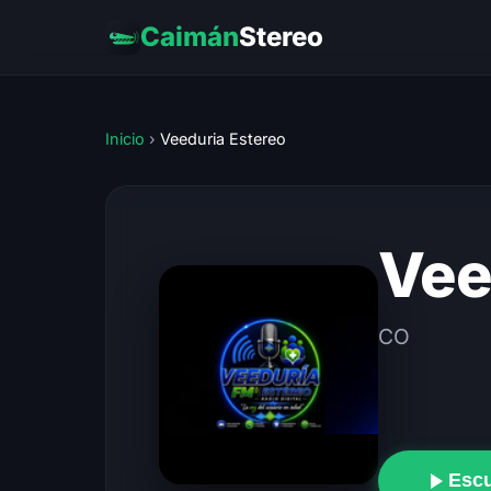
Caimán
Stereo
Inicio
›
Veeduria Estereo
Vee
CO
Esc