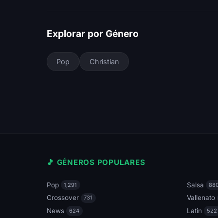
Explorar por Género
Pop
Christian
🎵 GÉNEROS POPULARES
Pop
Salsa
1,291
88
Crossover
Vallenato
731
News
Latin
624
522