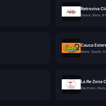
Retroviva Cl
Dance, Rock, R'n
Cauca Ester
News, Sports, C
La Re Zona 