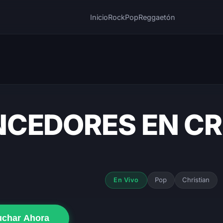
Inicio
Rock
Pop
Reggaetón
CEDORES EN CR
Pop
Christian
En Vivo
uchar Ahora