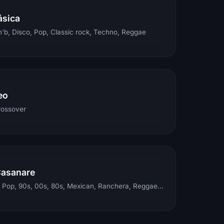
ásica
'b, Disco, Pop, Classic rock, Techno, Reggae
eo
rossover
Casanare
Electronic, Rock, Pop, 90s, 00s, 80s, Mexican, Ranchera, Reggaeton, Instrumental, Salsa, Merengue, Tropical, Romantic, Vallenato, Llanera