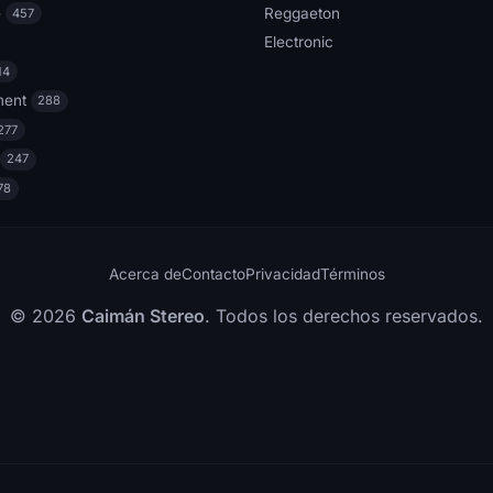
e
Reggaeton
457
Electronic
14
ment
288
277
247
78
Acerca de
Contacto
Privacidad
Términos
© 2026
Caimán Stereo
. Todos los derechos reservados.