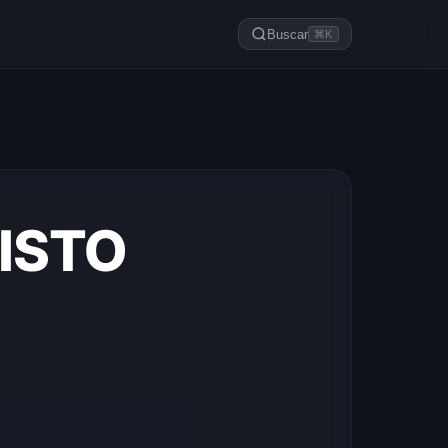
Buscar
⌘K
ISTO