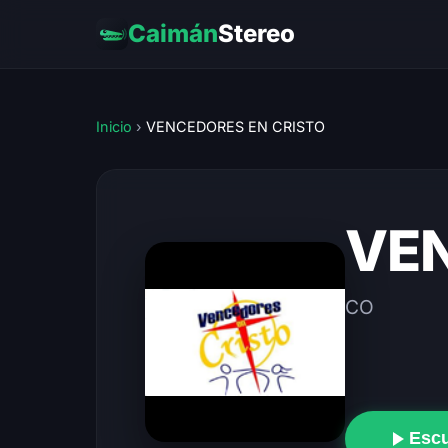
Caimán
Stereo
Inicio
›
VENCEDORES EN CRISTO
VEN
CO
Esc