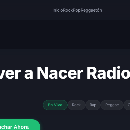
Inicio
Rock
Pop
Reggaetón
ver a Nacer Radi
Rock
Rap
Reggae
G
En Vivo
uchar Ahora