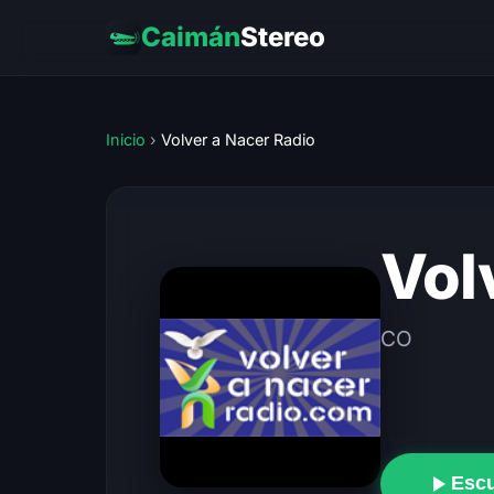
Caimán
Stereo
Inicio
›
Volver a Nacer Radio
Vol
CO
Esc