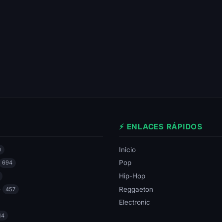
⚡ ENLACES RÁPIDOS
Inicio
0
Pop
694
Hip-Hop
e
Reggaeton
457
Electronic
14