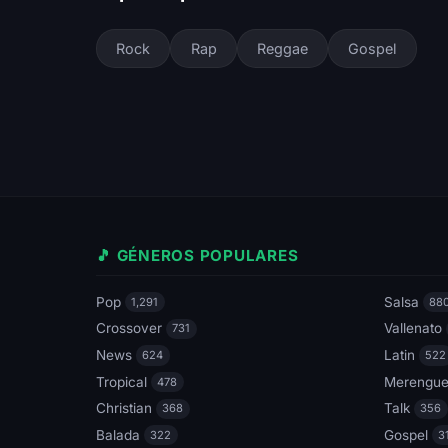
Rock
Rap
Reggae
Gospel
🎵 GÉNEROS POPULARES
Pop
Salsa
1,291
88
Crossover
Vallenato
731
News
Latin
624
522
Tropical
Merengu
478
Christian
Talk
368
356
Balada
Gospel
322
3