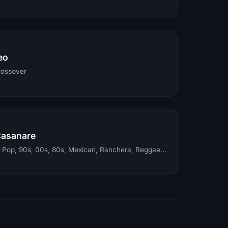
eo
rossover
Casanare
Electronic, Rock, Pop, 90s, 00s, 80s, Mexican, Ranchera, Reggaeton, Instrumental, Salsa, Merengue, Tropical, Romantic, Vallenato, Llanera