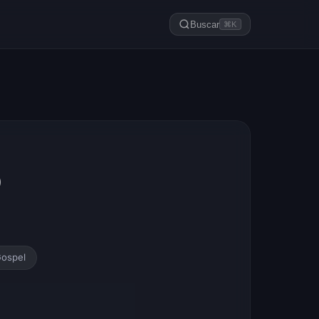
Buscar
⌘K
o
ospel