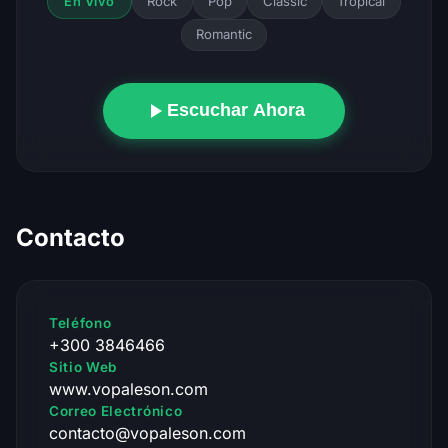
Rock
Pop
Classic
Tropical
En Vivo
Romantic
Escuchar Ahora
Contacto
Teléfono
+300 3846466
Sitio Web
www.vopaleson.com
Correo Electrónico
contacto@vopaleson.com