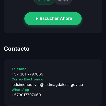
Variety
En Vivo
Escuchar Ahora
Contacto
Teléfono
+57 301 7797069
Correo Electrónico
iedsimonbolivar@sedmagdalena.gov.co
WhatsApp
+573017797069