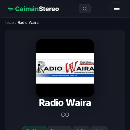
Caimán
Stereo
Inicio
›
Radio Waira
Radio Waira
CO