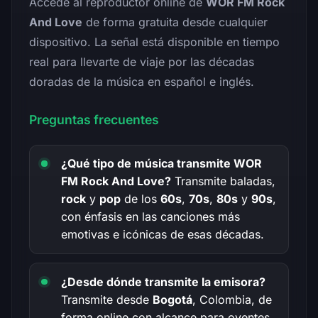
Accede al reproductor online de
WOR FM Rock
And Love
de forma gratuita desde cualquier
dispositivo. La señal está disponible en tiempo
real para llevarte de viaje por las décadas
doradas de la música en español e inglés.
Preguntas frecuentes
¿Qué tipo de música transmite WOR
FM Rock And Love?
Transmite baladas,
rock
y
pop
de los
60s
,
70s
,
80s
y
90s
,
con énfasis en las canciones más
emotivas e icónicas de esas décadas.
¿Desde dónde transmite la emisora?
Transmite desde
Bogotá
, Colombia, de
forma online con alcance para oyentes