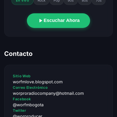
Rock
Pop
90s
80s
70s
En Vivo
Escuchar Ahora
Contacto
Sitio Web
worfmlove.blogspot.com
Correo Electrónico
worproradiocompany@hotmail.com
Facebook
@worfmbogota
Twitter
@worproducer