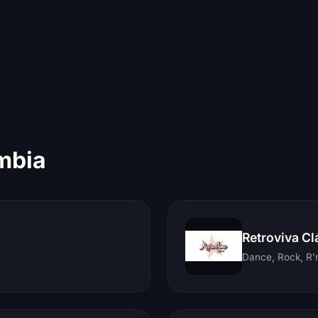
mbia
Retroviva Cl
Dance, Rock, R'n