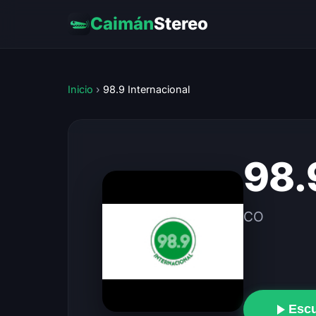
Caimán
Stereo
Inicio
›
98.9 Internacional
98.
CO
Esc