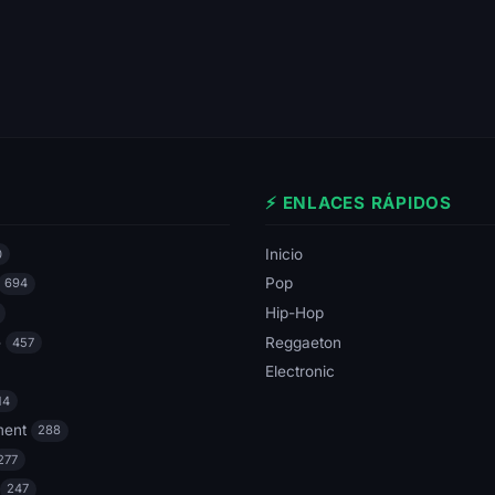
⚡ ENLACES RÁPIDOS
Inicio
0
Pop
694
Hip-Hop
e
Reggaeton
457
Electronic
14
ment
288
277
247