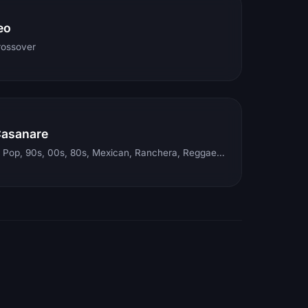
eo
rossover
Casanare
Electronic, Rock, Pop, 90s, 00s, 80s, Mexican, Ranchera, Reggaeton, Instrumental, Salsa, Merengue, Tropical, Romantic, Vallenato, Llanera