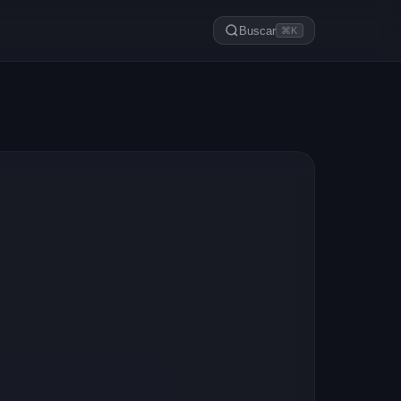
Buscar
⌘K