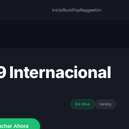
Inicio
Rock
Pop
Reggaetón
9 Internacional
Variety
En Vivo
uchar Ahora