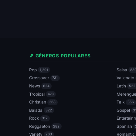
🎵 GÉNEROS POPULARES
Pop
Salsa
1,291
88
Crossover
Vallenato
731
News
Latin
624
522
Tropical
Merengu
478
Christian
Talk
368
356
Balada
Gospel
322
3
Rock
Entertain
312
Reggaeton
Spanish
282
Variety
Romantic
263