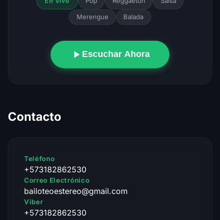
Pop
Reggaeton
Salsa
En Vivo
Merengue
Balada
Escuchar Ahora
Contacto
Teléfono
+573182862530
Correo Electrónico
bailoteoestereo@gmail.com
Viber
+573182862530