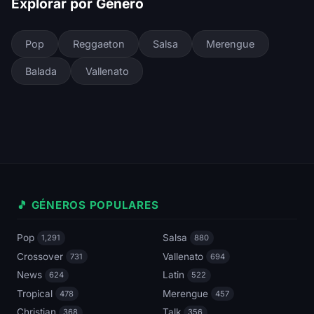
Explorar por Género
Pop
Reggaeton
Salsa
Merengue
Balada
Vallenato
🎵 GÉNEROS POPULARES
Pop
Salsa
1,291
880
Crossover
Vallenato
731
694
News
Latin
624
522
Tropical
Merengue
478
457
Christian
Talk
368
356