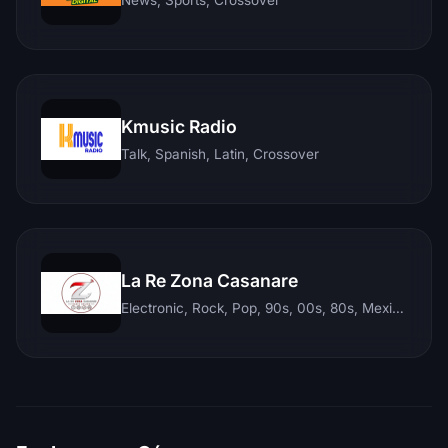
Kmusic Radio
Talk, Spanish, Latin, Crossover
La Re Zona Casanare
Electronic, Rock, Pop, 90s, 00s, 80s, Mexican, Ranchera, Reggaeton, Instrumental, Salsa, Merengue, Tropical, Romantic, Vallenato, Llanera