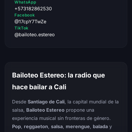
WhatsApp
+573182862530
Facebook
@17cpY7TwZe
TikTok
@bailoteo.estereo
Bailoteo Estereo: la radio que
hace bailar a Cali
Desde
Santiago de Cali
, la capital mundial de la
salsa,
Bailoteo Estereo
propone una
experiencia musical sin fronteras de género.
Pop
,
reggaeton
,
salsa
,
merengue
,
balada
y