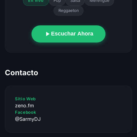
Pop
Salsa
Merengue
En Vivo
Reggaeton
Escuchar Ahora
Contacto
Sitio Web
zeno.fm
Facebook
@SarmyDJ