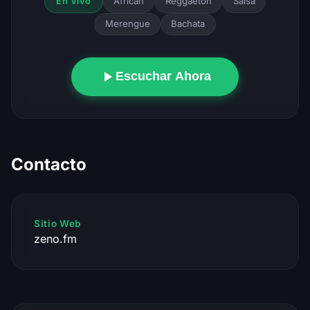
African
Reggaeton
Salsa
En Vivo
Merengue
Bachata
Escuchar Ahora
Contacto
Sitio Web
zeno.fm