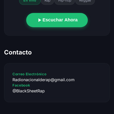
Rap
Hip-hop
Reggae
En Vivo
Escuchar Ahora
Contacto
Correo Electrónico
Radionacionalderap@gmail.com
Facebook
@BlackSheetRap