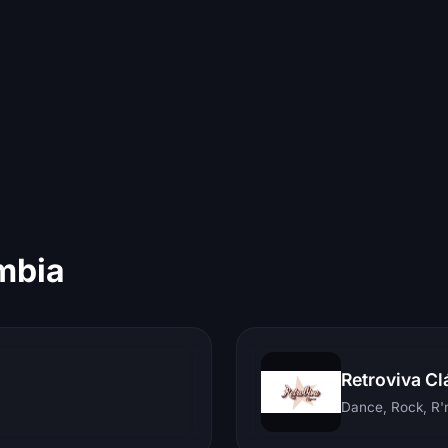
mbia
Retroviva Cl
Dance, Rock, R'n