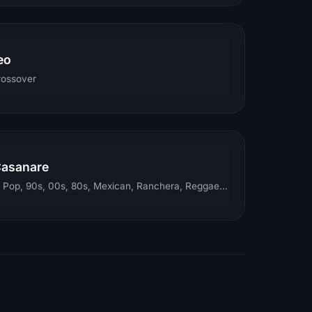
eo
rossover
Casanare
Electronic, Rock, Pop, 90s, 00s, 80s, Mexican, Ranchera, Reggaeton, Instrumental, Salsa, Merengue, Tropical, Romantic, Vallenato, Llanera