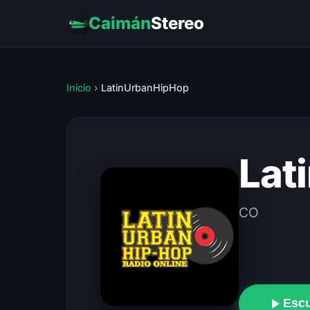
Caimán
Stereo
Inicio
›
LatinUrbanHipHop
Lat
CO
Esc