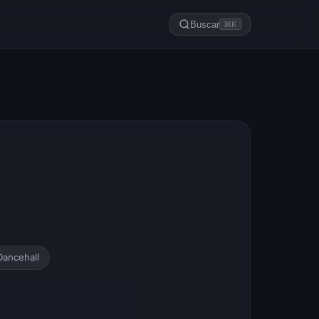
Buscar
⌘K
Dancehall