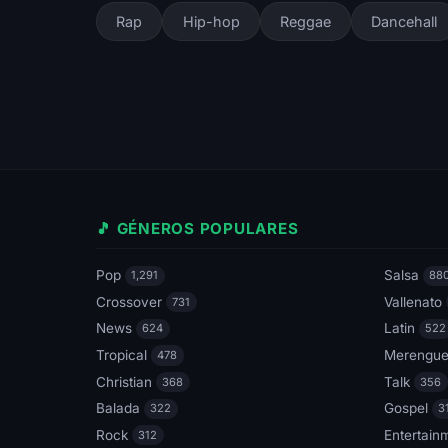
Rap
Hip-hop
Reggae
Dancehall
🎵 GÉNEROS POPULARES
Pop
Salsa
1,291
88
Crossover
Vallenato
731
News
Latin
624
522
Tropical
Merengu
478
Christian
Talk
368
356
Balada
Gospel
322
3
Rock
Entertain
312