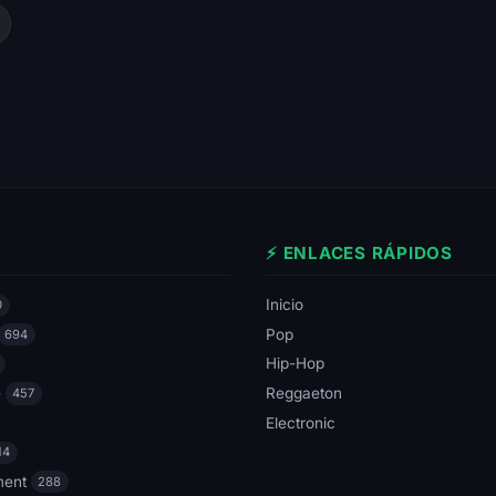
⚡ ENLACES RÁPIDOS
Inicio
0
Pop
694
Hip-Hop
e
Reggaeton
457
Electronic
14
ment
288