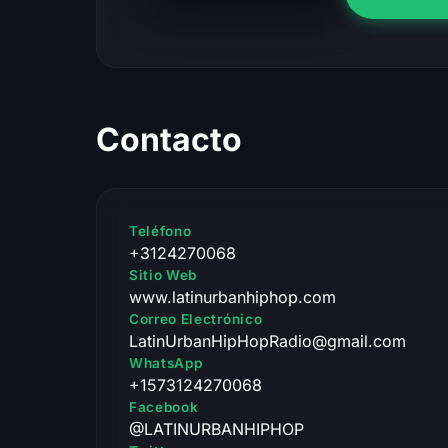
Contacto
Teléfono
+3124270068
Sitio Web
www.latinurbanhiphop.com
Correo Electrónico
LatinUrbanHipHopRadio@gmail.com
WhatsApp
+1573124270068
Facebook
@LATINURBANHIPHOP