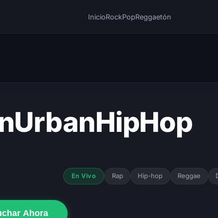
Inicio
Rock
Pop
Reggaetón
inUrbanHipHop
Rap
Hip-hop
Reggae
En Vivo
uchar Ahora