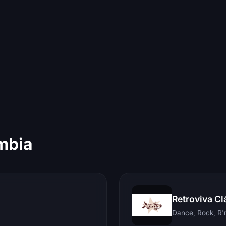
mbia
Retroviva Cl
Dance, Rock, R'n