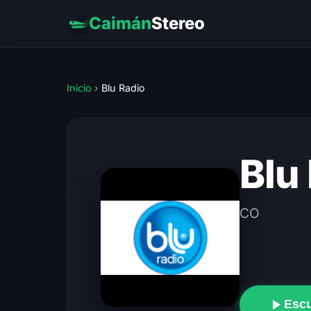
Caimán
Stereo
Inicio
›
Blu Radio
Blu
CO
Esc