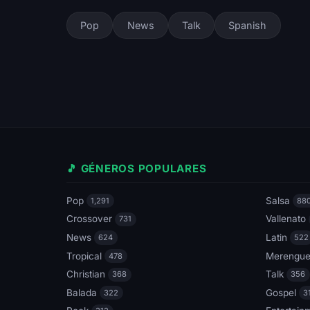
Pop
News
Talk
Spanish
🎵 GÉNEROS POPULARES
Pop
Salsa
1,291
88
Crossover
Vallenato
731
News
Latin
624
522
Tropical
Merengu
478
Christian
Talk
368
356
Balada
Gospel
322
3