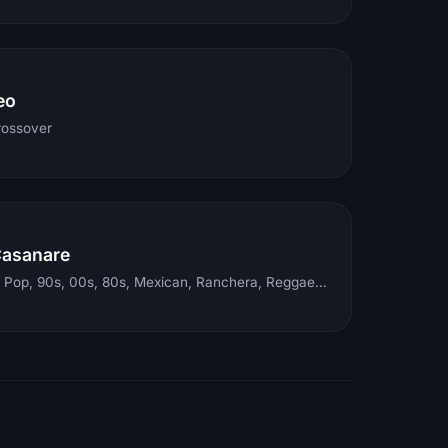
eo
rossover
Casanare
Electronic, Rock, Pop, 90s, 00s, 80s, Mexican, Ranchera, Reggaeton, Instrumental, Salsa, Merengue, Tropical, Romantic, Vallenato, Llanera