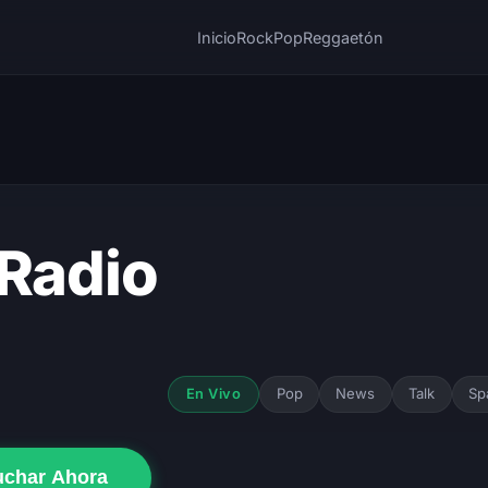
Inicio
Rock
Pop
Reggaetón
 Radio
Pop
News
Talk
Sp
En Vivo
uchar Ahora