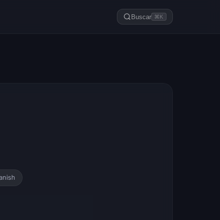
Buscar
⌘K
anish