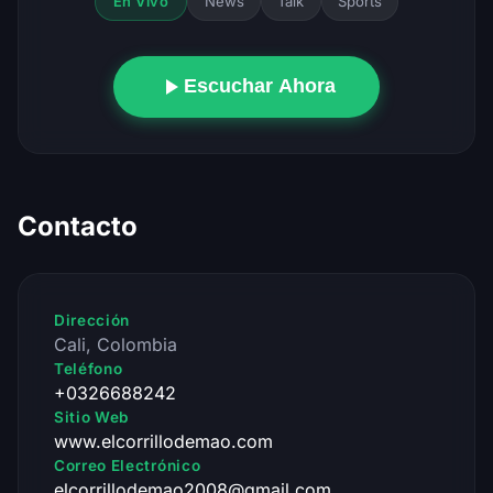
News
Talk
Sports
En Vivo
Escuchar Ahora
Contacto
Dirección
Cali, Colombia
Teléfono
+0326688242
Sitio Web
www.elcorrillodemao.com
Correo Electrónico
elcorrillodemao2008@gmail.com