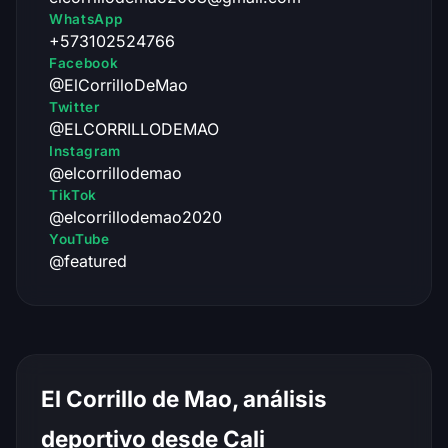
WhatsApp
+573102524766
Facebook
@ElCorrilloDeMao
Twitter
@ELCORRILLODEMAO
Instagram
@elcorrillodemao
TikTok
@elcorrillodemao2020
YouTube
@featured
El Corrillo de Mao, análisis
deportivo desde Cali