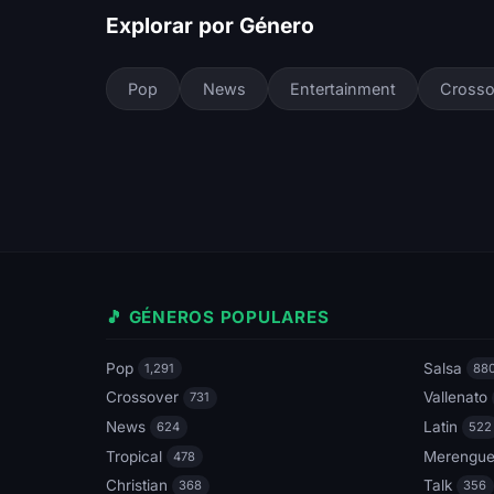
Explorar por Género
Pop
News
Entertainment
Crosso
🎵 GÉNEROS POPULARES
Pop
Salsa
1,291
88
Crossover
Vallenato
731
News
Latin
624
522
Tropical
Merengu
478
Christian
Talk
368
356