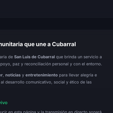
munitaria que une a Cubarral
aria de
San Luis de Cubarral
que brinda un servicio a
poyo, paz y reconciliación personal y con el entorno.
er
,
noticias
y
entretenimiento
para llevar alegría e
l desarrollo comunicativo, social y ético de las
vivo
ucir en esta página y la transmisión en directo sonará