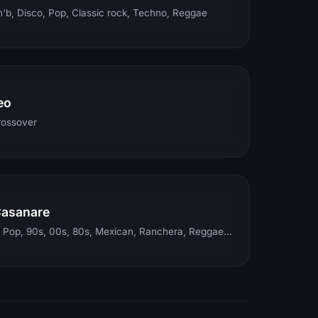
'b, Disco, Pop, Classic rock, Techno, Reggae
eo
rossover
Casanare
Electronic, Rock, Pop, 90s, 00s, 80s, Mexican, Ranchera, Reggaeton, Instrumental, Salsa, Merengue, Tropical, Romantic, Vallenato, Llanera