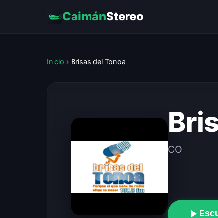
Caimán
Stereo
Inicio
›
Brisas del Tonoa
Bri
CO
Esc