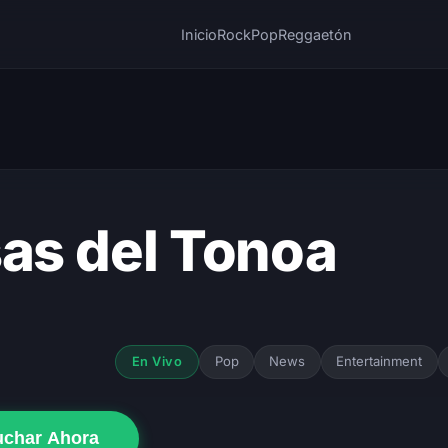
Inicio
Rock
Pop
Reggaetón
sas del Tonoa
Pop
News
Entertainment
En Vivo
uchar Ahora