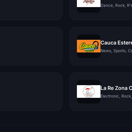
Dance, Rock, R'n
Cauca Ester
News, Sports, C
La Re Zona 