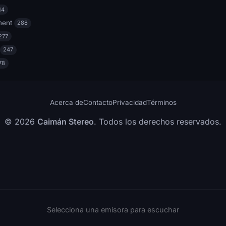
14
ment
288
277
247
78
Acerca de
Contacto
Privacidad
Términos
© 2026
Caimán Stereo
. Todos los derechos reservados.
Selecciona una emisora para escuchar