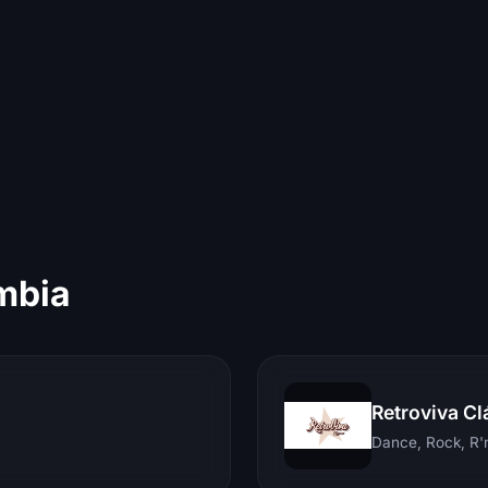
mbia
Retroviva Cl
Dance, Rock, R'n