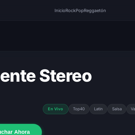
Inicio
Rock
Pop
Reggaetón
iente Stereo
Top40
Latin
Salsa
Va
En Vivo
uchar Ahora