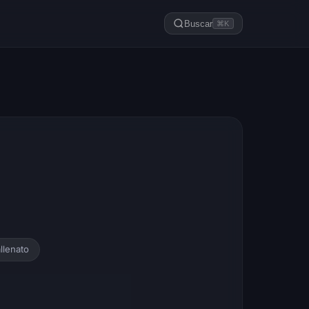
Buscar
⌘K
llenato