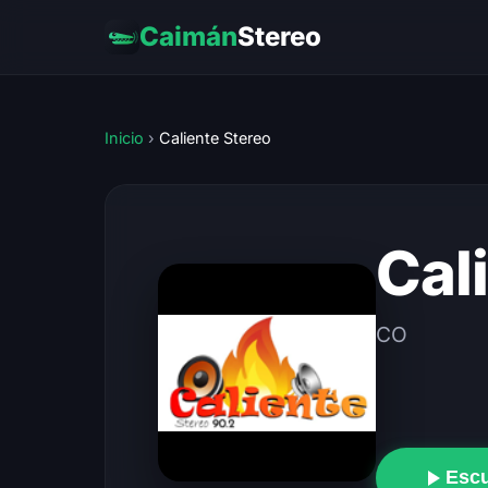
Caimán
Stereo
Inicio
›
Caliente Stereo
Cal
CO
Esc