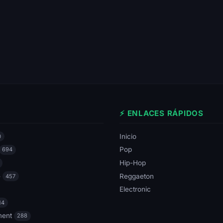
⚡ ENLACES RÁPIDOS
Inicio
0
Pop
694
Hip-Hop
e
Reggaeton
457
Electronic
14
ment
288