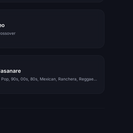
eo
rossover
Casanare
Electronic, Rock, Pop, 90s, 00s, 80s, Mexican, Ranchera, Reggaeton, Instrumental, Salsa, Merengue, Tropical, Romantic, Vallenato, Llanera