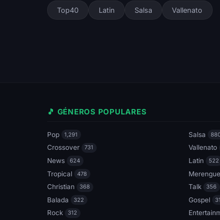
Top40
Latin
Salsa
Vallenato
🎵 GÉNEROS POPULARES
Pop
Salsa
1,291
88
Crossover
Vallenato
731
News
Latin
624
522
Tropical
Merengu
478
Christian
Talk
368
356
Balada
Gospel
322
3
Rock
Entertain
312