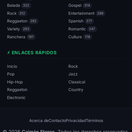
Balada
Gospel
322
314
Rock
Entertainment
312
288
Reggaeton
Spanish
282
277
Variety
Romantic
263
247
Ranchera
Culture
197
178
⚡ ENLACES RÁPIDOS
Inicio
Rock
Pop
Jazz
Hip-Hop
Classical
Reggaeton
Country
Electronic
Acerca de
Contacto
Privacidad
Términos
© 2026
Caimán Stereo
. Todos los derechos reservados.