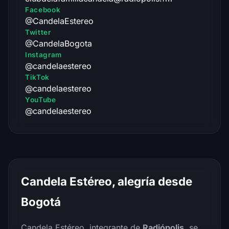
Facebook
@CandelaEstereo
Twitter
@CandelaBogota
Instagram
@candelaestereo
TikTok
@candelaestereo
YouTube
@candelaestereo
Candela Estéreo, alegría desde
Bogotá
Candela Estéreo, integrante de
Radiópolis
, se