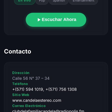
Pop
Spanish
Entertainment
En Vivo
Escuchar Ahora
Contacto
Dirección
Calle 56 N° 37 – 34
Teléfono
+(571) 594 1019, +(571) 756 1308
Sitio Web
www.candelaestereo.com
Correo Electrónico
clubdelafamiliacandela@radiopolis.fm