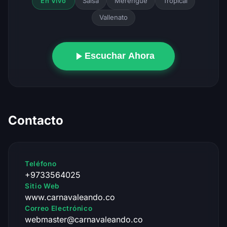
Salsa
Merengue
Tropical
En Vivo
Vallenato
Escuchar Ahora
Contacto
Teléfono
+9733564025
Sitio Web
www.carnavaleando.co
Correo Electrónico
webmaster@carnavaleando.co