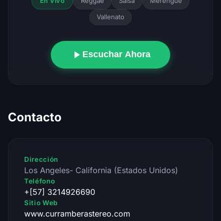
Reggae
Salsa
Merengue
En Vivo
Vallenato
Escuchar Ahora
Contacto
Dirección
Los Angeles- California (Estados Unidos)
Teléfono
+[57] 3214926690
Sitio Web
www.curramberastereo.com