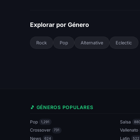
Explorar por Género
Rock
Pop
Alternative
Eclectic
🎵 GÉNEROS POPULARES
Pop
Salsa
1,291
88
Crossover
Vallenato
731
News
Latin
624
522