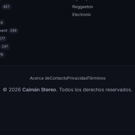
e
Reggaeton
457
Electronic
14
ment
288
277
247
78
Acerca de
Contacto
Privacidad
Términos
© 2026
Caimán Stereo
. Todos los derechos reservados.