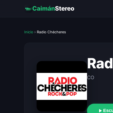
Caimán
Stereo
Inicio
›
Radio Chécheres
Rad
CO
Esc