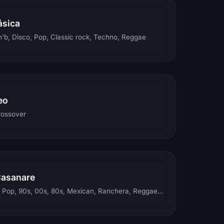
ásica
'b, Disco, Pop, Classic rock, Techno, Reggae
eo
rossover
Casanare
Electronic, Rock, Pop, 90s, 00s, 80s, Mexican, Ranchera, Reggaeton, Instrumental, Salsa, Merengue, Tropical, Romantic, Vallenato, Llanera