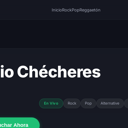
Inicio
Rock
Pop
Reggaetón
io Chécheres
Rock
Pop
Alternative
En Vivo
uchar Ahora