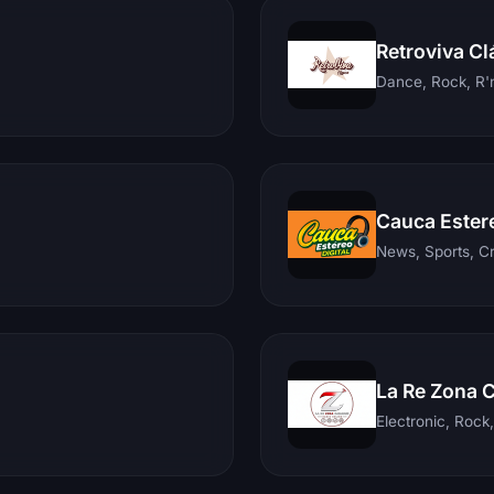
Retroviva Cl
Dance, Rock, R'n
Cauca Ester
News, Sports, C
La Re Zona 