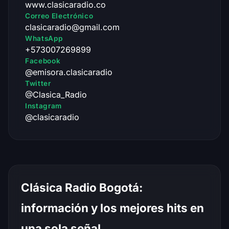
www.clasicaradio.co
Correo Electrónico
clasicaradio@gmail.com
WhatsApp
+573007269899
Facebook
@emisora.clasicaradio
Twitter
@Clasica_Radio
Instagram
@clasicaradio
Clásica Radio Bogotá:
información y los mejores hits en
una sola señal