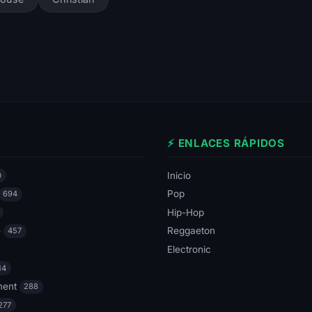
⚡ ENLACES RÁPIDOS
Inicio
0
Pop
694
Hip-Hop
e
Reggaeton
457
Electronic
14
ment
288
277