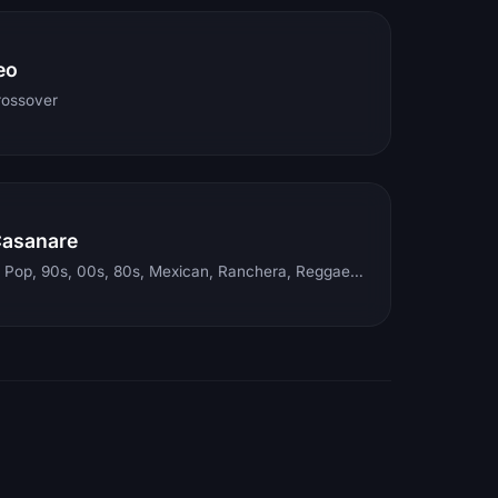
eo
rossover
Casanare
Electronic, Rock, Pop, 90s, 00s, 80s, Mexican, Ranchera, Reggaeton, Instrumental, Salsa, Merengue, Tropical, Romantic, Vallenato, Llanera