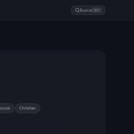
Buscar
⌘K
house
Christian