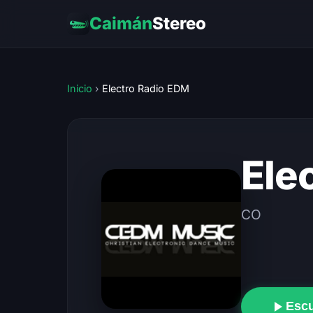
Caimán
Stereo
Inicio
›
Electro Radio EDM
Ele
CO
Esc