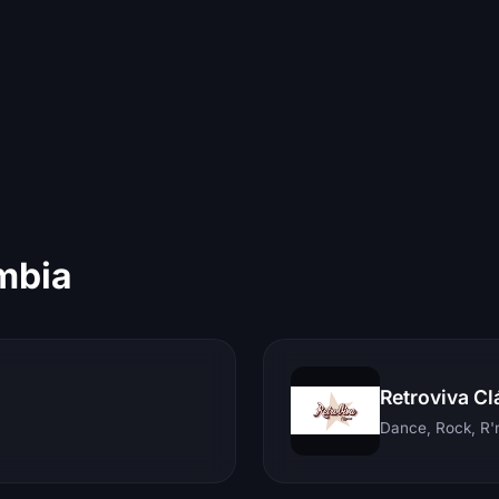
mbia
Retroviva Cl
Dance, Rock, R'n