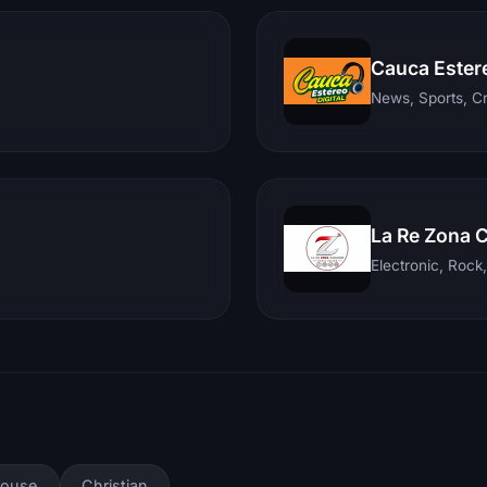
Cauca Ester
News, Sports, C
La Re Zona 
house
Christian