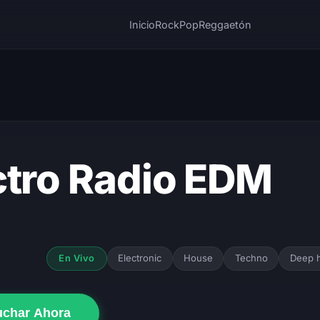
Inicio
Rock
Pop
Reggaetón
ctro Radio EDM
Electronic
House
Techno
Deep 
En Vivo
uchar Ahora