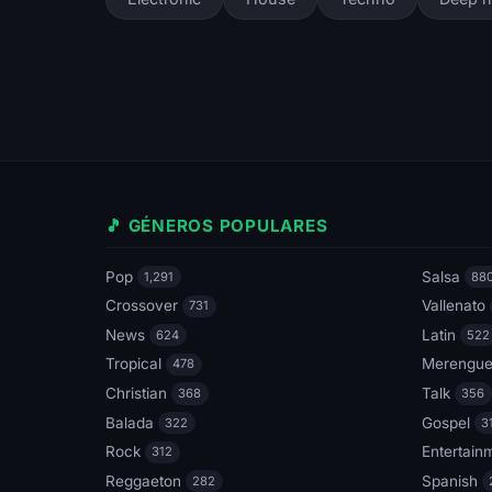
🎵 GÉNEROS POPULARES
Pop
Salsa
1,291
88
Crossover
Vallenato
731
News
Latin
624
522
Tropical
Merengu
478
Christian
Talk
368
356
Balada
Gospel
322
3
Rock
Entertain
312
Reggaeton
Spanish
282